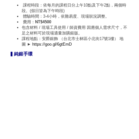
課程時段：依每月的課程日分上午10點及下午2點，兩個時
段。(假日皆為下午時段)
體驗時間：3-4小時，依難易度、現場狀況調整。
費用：
NT$4500
包含材料 / 現場工具使用 / 師資費用 因應個人需求尺寸，不
足之材料可於現場適量加購銀版。
課程地點：安爵銀飾 （台北市士林區小北街17號1樓） 地
圖 ►
https://goo.gl/6gtEmD
▍純銀手環