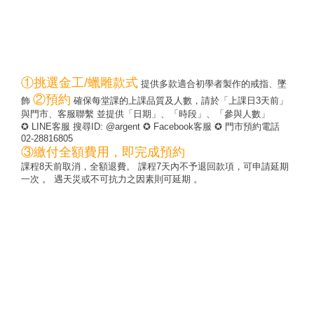
①挑選金工/蠟雕款式
提供多款適合初學者製作的戒指、墜
②預約
飾
確保每堂課的上課品質及人數，請於「上課日3天前」
與門市、客服聯繫 並提供「日期」、「時段」、「參與人數」
✪
LINE客服 搜尋ID: @argent
✪
Facebook客服
✪ 門市預約電話
02-28816805
③繳付全額費用，即完成預約
課程8天前取消，全額退費。 課程7天內不予退回款項，可申請延期
一次 。 遇天災或不可抗力之因素則可延期 。