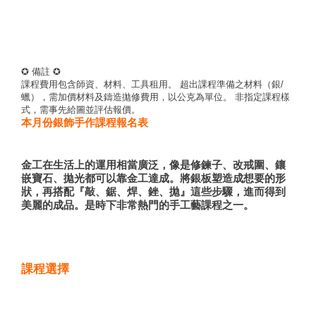
✪
備註
✪
課程費用包含師資、材料、工具租用。 超出課程準備之材料（銀/
蠟），需加價材料及鑄造拋修費用，以公克為單位。 非指定課程樣
式，需事先給圖並評估報價。
本月份銀飾手作課程報名表
金工在生活上的運用相當廣泛，像是修鍊子、改戒圍、鑲
嵌寶石、拋光都可以靠金工達成。
將銀板塑造成想要的形
狀，再搭配『敲、鋸、焊、銼、拋』這些步驟，
進而得到
美麗的成品。是時下非常熱門的手工藝課程之一。
課程選擇