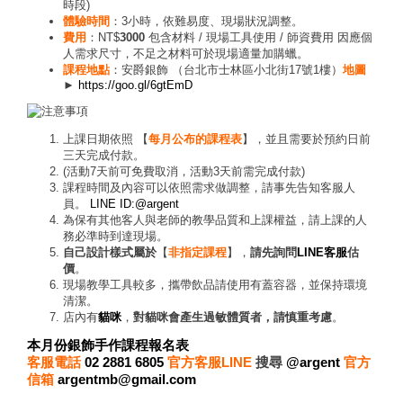
時段)
體驗時間
：3小時，依難易度、現場狀況調整。
費用
：NT$
3000
包含材料 / 現場工具使用 / 師資費用 因應個
人需求尺寸，不足之材料可於現場適量加購蠟。
課程地點
：安爵銀飾 （台北市士林區小北街17號1樓）
地圖
►
https://goo.gl/6gtEmD
上課日期依照 【
每月公布的課程表
】，並且需要於預約日前
三天完成付款。
(活動7天前可免費取消，活動3天前需完成付款)
課程時間及內容可以依照需求做調整，請事先告知客服人
員。
LINE ID:@argent
為保有其他客人與老師的教學品質和上課權益，請上課的人
務必準時到達現場。
自己設計樣式屬於
【
非指定課程
】，
請先詢問
LINE客服
估
價
。
現場教學工具較多，攜帶飲品請使用有蓋容器，並保持環境
清潔。
店內有
貓咪
，
對貓咪會產生過敏體質者，請慎重考慮
。
本月份銀飾手作課程報名表
客服電話
02 2881 6805
官方客服LINE
搜尋
@argent
官方
信箱
argentmb@gmail.com