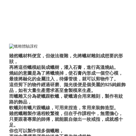
雖然蠟材料便宜，但做法複雜，先將蠟材雕刻成想要的形
狀，
再將這些蠟模組裝成蠟樹，灌入石膏，進行高溫燒結。
燒結的意圖是為了將蠟燒掉，使石膏內形成一個空心模，
最後將融化的金屬注入，待爆管後，就可以剪物件了。
這些剪下的物件經過研磨、拋光後便是個美麗的925純銀飾
品，如有大量生產需求甚至會製模來生產。
而蠟雕又分為硬蠟跟軟蠟，硬蠟適合用來雕刻，製作有紋
路的飾品，
軟蠟則有蠟片跟蠟線，可用來捏造，常用來裝飾造型。
雖然蠟雕製作過程較繁複，但在手作課程中，無需擔心，
只要跟著專業的師傅，就能親自做出一枚戒指，成就感十
足。
你也可以製作很多個蠟雕，