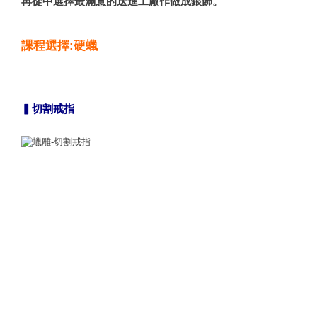
再從中選擇最滿意的送進工廠作做成銀飾。
課程選擇:硬蠟
▍切割戒指