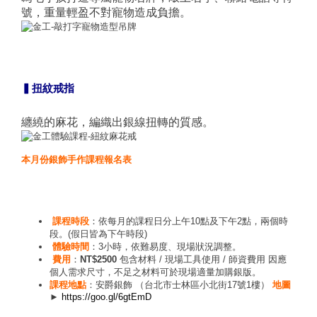
號，重量輕盈不對寵物造成負擔。
▍扭紋戒指
纏繞的麻花，編織出銀線扭轉的質感。
本月份銀飾手作課程報名表
課程時段
：依每月的課程日分上午10點及下午2點，兩個時
段。(假日皆為下午時段)
體驗時間
：3小時，依難易度、現場狀況調整。
費用
：
NT$2500
包含材料 / 現場工具使用 / 師資費用 因應
個人需求尺寸，不足之材料可於現場適量加購銀版。
課程地點
：安爵銀飾 （台北市士林區小北街17號1樓）
地圖
►
https://goo.gl/6gtEmD