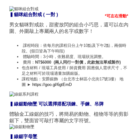
▍貓咪組合對戒 ( 一對 )
男女貓咪對戒款，甜蜜放閃的組合小巧思，還可以在內
圍、外圍敲上專屬兩人的名字或數字！
課程時段：依每月的課程日分上午10點及下午2點，兩個時
段。(假日皆為下午時段)
體驗時間：3小時，依難易度、現場狀況調整。
費用：
NT$6000 (兩人同行一對價，此款無法單戒製作)
包含材料 / 現場工具使用 / 師資費用 因應個人需求尺寸，不
足之材料可於現場適量加購銀版。
課程地點：安爵銀飾 （台北市士林區小北街17號1樓） 地
圖 ►
https://goo.gl/6gtEmD
▍線鋸動物墜 可以選擇搭配項鍊、手鍊、吊牌
體驗金工線鋸的技巧，將簡易的動物、植物等等的剪影
鋸下，雙面皆可敲打專屬的文字符號。
▍線鋸字母墜