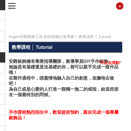
+
Argent安爵銀飾工房-創意銀飾訂製專家
»
教學課程 │ Tutorial
教學課程 │ Tutorial
台北手作課程，專業指導團隊手把手教學！DIY手
安爵銀飾擁有專業指導團隊，教導學員DIY手作銀飾，
無論是有基礎還是沒基礎的你，都可以親手完成一樣作品
作銀飾體驗課程
哦！
在製作過程中，請盡情地融入自己的創意，放膽地去做
吧！
為自己或是心愛的人打造一顆獨一無二的戒指，給這些朋
友一個最特別的問候。
手作課程熱烈招生中，歡迎提前預約，親自完成一個專屬
銀飾品！