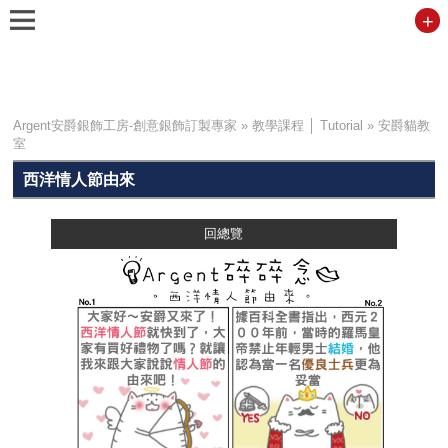
+
Argent安爵銀飾工房-創意銀飾訂製專家
»
教學課程 │ Tutorial
»
安爵貓教
室
西洋情人節由來
回總覽