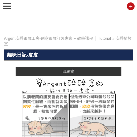
+
Argent安爵銀飾工房-創意銀飾訂製專家
»
教學課程 │ Tutorial
»
安爵貓教
室
貓咪日記-皮皮
回總覽