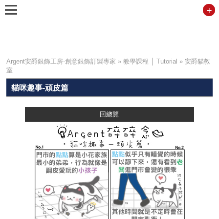
+
Argent安爵銀飾工房-創意銀飾訂製專家
»
教學課程 │ Tutorial
»
安爵貓教
室
貓咪趣事-頑皮篇
回總覽