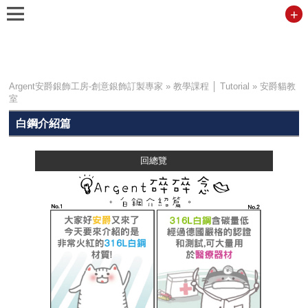
+
Argent安爵銀飾工房-創意銀飾訂製專家
»
教學課程 │ Tutorial
»
安爵貓教
室
白鋼介紹篇
回總覽